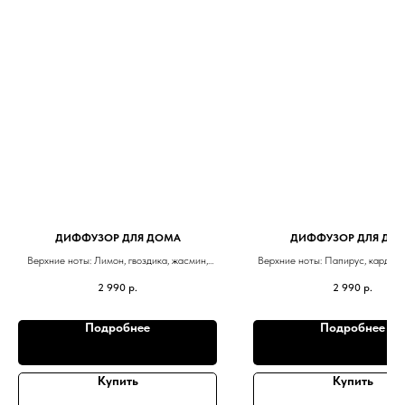
ДИФФУЗОР ДЛЯ ДОМА
ДИФФУЗОР ДЛЯ ДО
Верхние ноты: Лимон, гвоздика, жасмин,
Верхние ноты: Папирус, кардамо
лаванда, апельсин
Средние ноты: Ирис, фиалка
2 990
р.
2 990
р.
Средние ноты: Грейпфрут, ананас
Базовые ноты: Кедр, сандал,
Базовые ноты: Пихта, копайский бальзам,
мускус, пачули, сандал
Подробнее
Подробнее
Купить
Купить