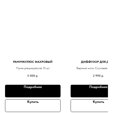
РАНУНКУЛЮС МАХРОВЫЙ
ДИФФУЗОР ДЛЯ ДО
Пучок ранункулюсов 10 шт
Верхние ноты: Сосновая хвоя
Средние ноты: Кипарис, л
5 000
р.
2 990
р.
Базовые ноты: Мох, мускус, са
дерево, кедр
Подробнее
Подробнее
Купить
Купить