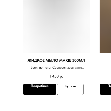
ЖИДКОЕ МЫЛО MARIE 300МЛ
Верхние ноты: Сосновая хвоя, мята
Средние ноты: Кипарис, лимон
1 450
р.
Базовые ноты: Мох, мускус, сандаловое
дерево, кедр
Подробнее
П
Купить